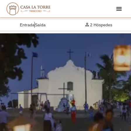
Entrada
Saída
2
Hóspede
S